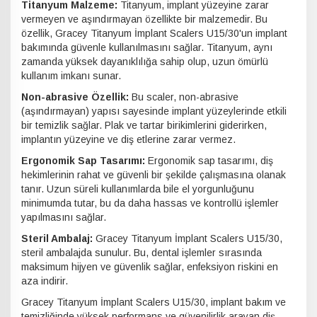
Titanyum Malzeme:
Titanyum, implant yüzeyine zarar
vermeyen ve aşındırmayan özellikte bir malzemedir. Bu
özellik, Gracey Titanyum İmplant Scalers U15/30'un implant
bakımında güvenle kullanılmasını sağlar. Titanyum, aynı
zamanda yüksek dayanıklılığa sahip olup, uzun ömürlü
kullanım imkanı sunar.
Non-abrasive Özellik:
Bu scaler, non-abrasive
(aşındırmayan) yapısı sayesinde implant yüzeylerinde etkili
bir temizlik sağlar. Plak ve tartar birikimlerini giderirken,
implantın yüzeyine ve diş etlerine zarar vermez.
Ergonomik Sap Tasarımı:
Ergonomik sap tasarımı, diş
hekimlerinin rahat ve güvenli bir şekilde çalışmasına olanak
tanır. Uzun süreli kullanımlarda bile el yorgunluğunu
minimumda tutar, bu da daha hassas ve kontrollü işlemler
yapılmasını sağlar.
Steril Ambalaj:
Gracey Titanyum İmplant Scalers U15/30,
steril ambalajda sunulur. Bu, dental işlemler sırasında
maksimum hijyen ve güvenlik sağlar, enfeksiyon riskini en
aza indirir.
Gracey Titanyum İmplant Scalers U15/30, implant bakım ve
temizliğinde yüksek performans ve güvenilirlik arayan diş