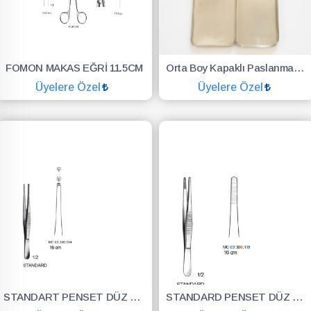
FOMON MAKAS EĞRİ 11.5CM
Orta Boy Kapaklı Paslanmaz Çelik Küvet – Diş Hekimliği Öğrencileri İçin Steril ve Dayanıklı
Üyelere Özel
Üyelere Özel
SEPETE EKLE
SEPETE EKLE
STANDART PENSET DÜZ DİŞLİ 16CM
STANDARD PENSET DÜZ DİŞSİZ 16 CM