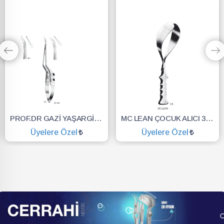
PROF.DR GAZİ YAŞARGİL MIKRO MAKAS (BAYONET) 20 CM
MC LEAN ÇOCUK ALICI 36CM DOĞUM FORSEPSİ
Üyelere Özel
Üyelere Özel
SEPETE EKLE
SEPETE EKLE