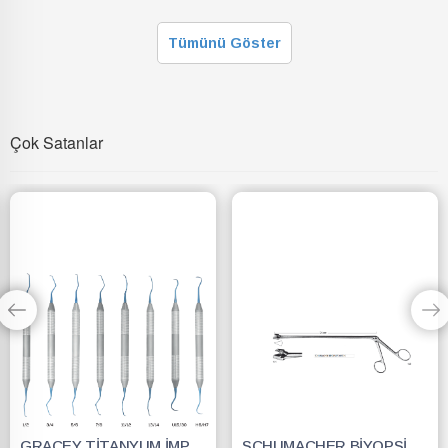
Tümünü Göster
Çok Satanlar
GRACEY TİTANYUM İMPLANT SCALERS 5/6
SCHUMACHER BİYOPSİ FORSEPS BÜYÜK AĞIZ 24 CM