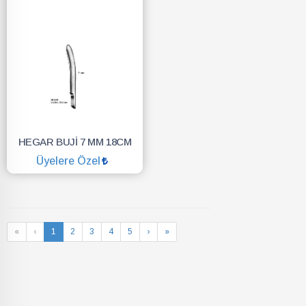
HEGAR BUJİ 7 MM 18CM
Üyelere Özel
SEPETE EKLE
«
‹
1
2
3
4
5
›
»