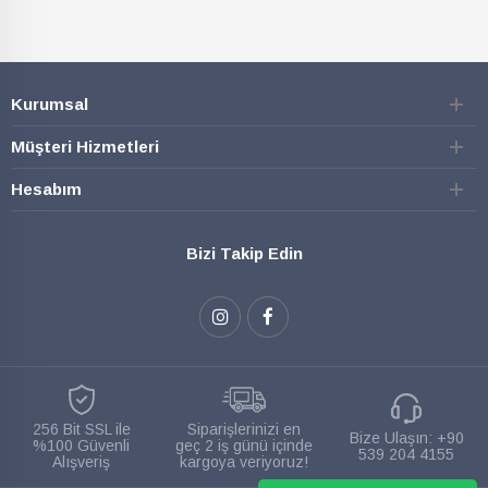
Kurumsal
Müşteri Hizmetleri
Hesabım
Bizi Takip Edin
256 Bit SSL ile
Siparişlerinizi en
Bize Ulaşın:
+90
%100 Güvenli
geç 2 iş günü içinde
539 204 4155
Alışveriş
kargoya veriyoruz!