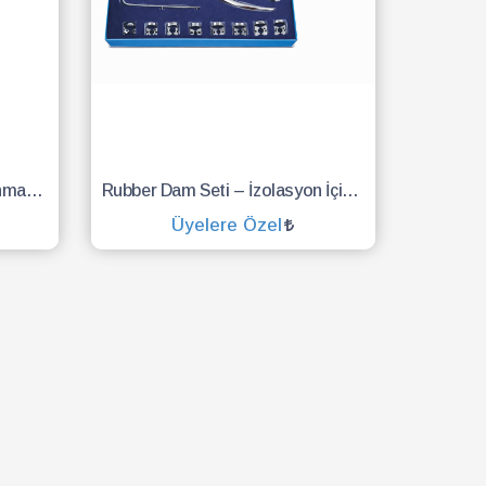
Diş Ayna Sapı Ø6 mm Paslanmaz Çelik Dental Mirror Handle (RT1-63) – Ergonomik ve Dayanıklı
Rubber Dam Seti – İzolasyon İçin Profesyonel Dental Rubber Dam Aletleri Seti | Paslanmaz Çelik
Üyelere Özel
SEPETE EKLE