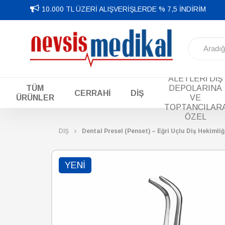
10.000 TL ÜZERİ ALIŞVERİŞLERDE % 7,5 İNDİRİM
DİŞ EL
ALETLERİ DİŞ
TÜM
DEPOLARINA
CERRAHİ
DİŞ
ÜRÜNLER
VE
TOPTANCILAR
ÖZEL
DİŞ
Dental Presel (Penset) – Eğri Uçlu Diş Hekimli
YENI