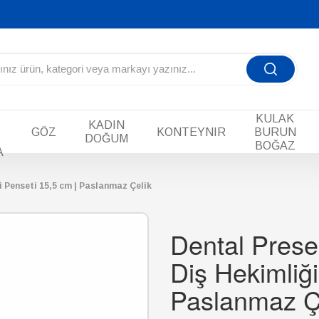
KULAK
KADIN
GÖZ
KONTEYNIR
BURUN
DOĞUM
BOĞAZ
A
ği Penseti 15,5 cm | Paslanmaz Çelik
Dental Prese
Diş Hekimliği
Paslanmaz Ç