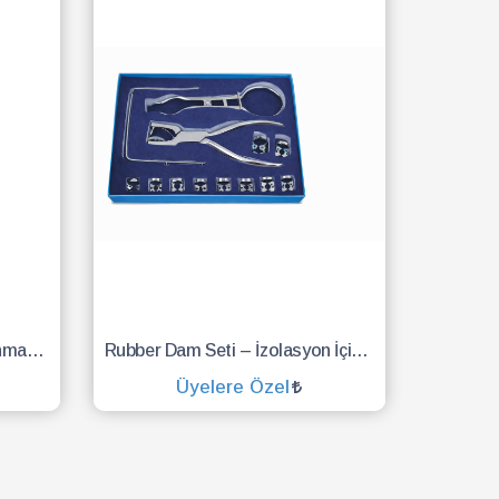
Diş Ayna Sapı Ø6 mm Paslanmaz Çelik Dental Mirror Handle (RT1-63) – Ergonomik ve Dayanıklı
Rubber Dam Seti – İzolasyon İçin Profesyonel Dental Rubber Dam Aletleri Seti | Paslanmaz Çelik
Üyelere Özel
SEPETE EKLE