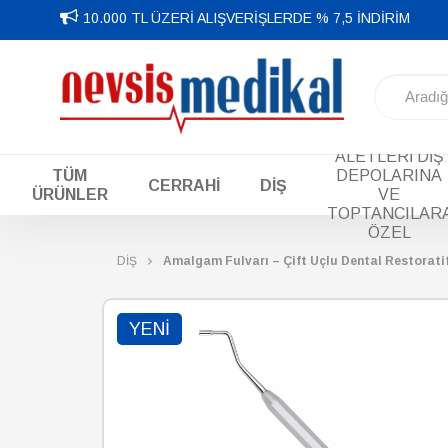
10.000 TL ÜZERİ ALIŞVERİŞLERDE % 7,5 İNDİRİM
DİŞ EL
ALETLERİ DİŞ
TÜM
DEPOLARINA
CERRAHİ
DİŞ
ÜRÜNLER
VE
TOPTANCILAR
ÖZEL
DİŞ
Amalgam Fulvarı – Çift Uçlu Dental Restoratif
YENI