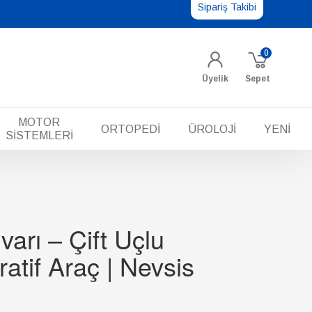
Sipariş Takibi
0
Üyelik
Sepet
MOTOR
ORTOPEDİ
ÜROLOJİ
YENİ
SİSTEMLERİ
arı – Çift Uçlu
atif Araç | Nevsis