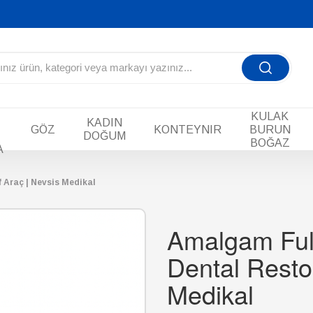
KULAK
KADIN
GÖZ
KONTEYNIR
BURUN
DOĞUM
BOĞAZ
A
 Araç | Nevsis Medikal
Amalgam Fulv
Dental Restor
Medikal