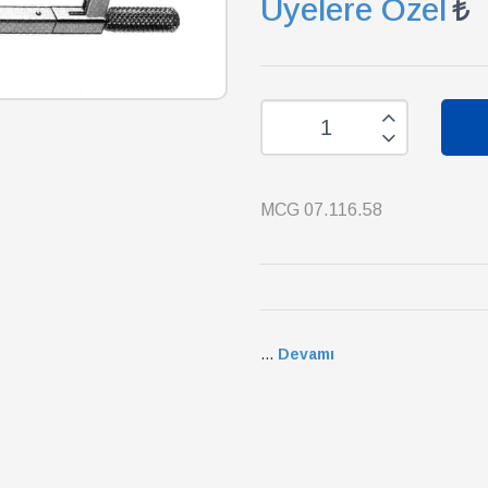
Üyelere Özel
MCG 07.116.58
...
Devamı