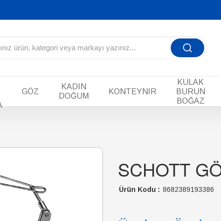
KULAK
KADIN
GÖZ
KONTEYNIR
BURUN
DOĞUM
BOĞAZ
A
SCHOTT G
Ürün Kodu :
8682389193386