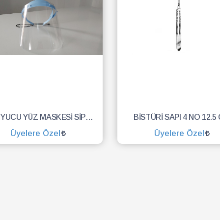
KORUYUCU YÜZ MASKESİ SİPERLİK.YÜZ KALKANI.DENTAL MASKE
BİSTÜRİ SAPI 4 NO 12.5
Üyelere Özel
Üyelere Özel
SEPETE EKLE
SEPETE EKLE