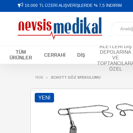
10.000 TL ÜZERİ ALIŞVERİŞLERDE % 7,5 İNDİRİM
DİŞ EL
ALETLERİ DİŞ
TÜM
DEPOLARINA
CERRAHİ
DİŞ
ÜRÜNLER
VE
TOPTANCILAR
ÖZEL
YENİ
SCHOTT GÖZ SPEKULUMU
YENI