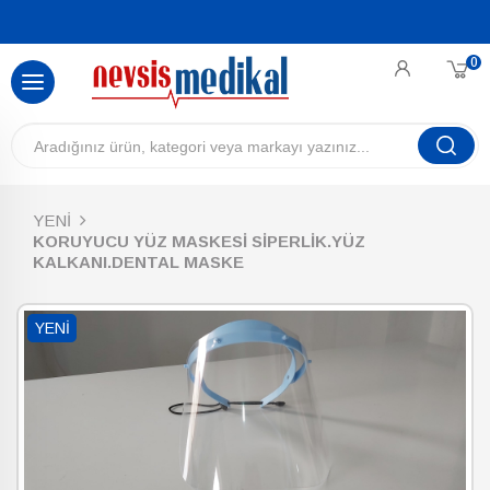
0
YENİ
KORUYUCU YÜZ MASKESİ SİPERLİK.YÜZ
KALKANI.DENTAL MASKE
YENI