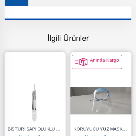
İlgili Ürünler
Anında Kargo
BİSTURİ SAPI OLUKLU NO.3
KORUYUCU YÜZ MASKESİ SİPERLİK.YÜZ KALKANI.DENTAL MASKE