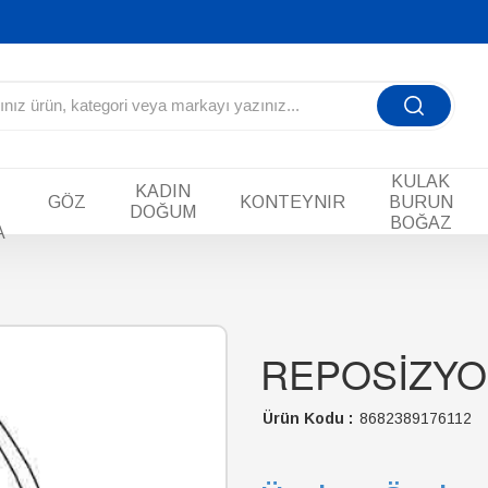
KULAK
KADIN
GÖZ
KONTEYNIR
BURUN
DOĞUM
BOĞAZ
A
REPOSİZYO
Ürün Kodu :
8682389176112