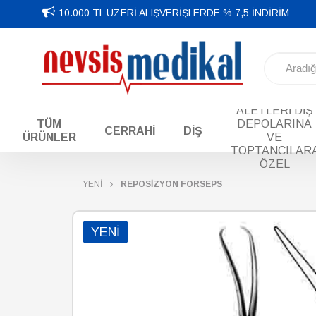
10.000 TL ÜZERİ ALIŞVERİŞLERDE % 7,5 İNDİRİM
DİŞ EL
ALETLERİ DİŞ
TÜM
DEPOLARINA
CERRAHİ
DİŞ
ÜRÜNLER
VE
TOPTANCILAR
ÖZEL
YENİ
REPOSİZYON FORSEPS
YENI