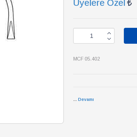
Üyelere Özel
MCF 05.402
...
Devamı