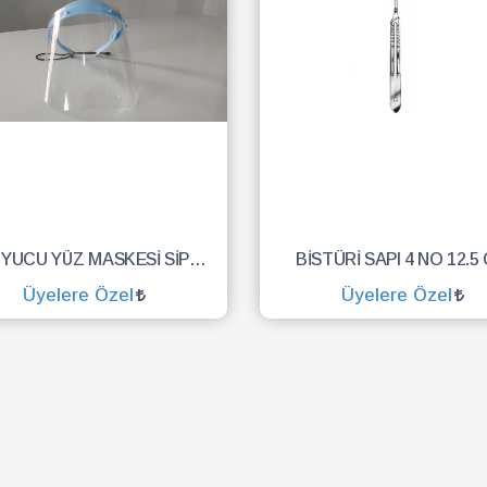
KORUYUCU YÜZ MASKESİ SİPERLİK.YÜZ KALKANI.DENTAL MASKE
BİSTÜRİ SAPI 4 NO 12.5
Üyelere Özel
Üyelere Özel
SEPETE EKLE
SEPETE EKLE