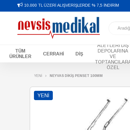
10.000 TL ÜZERİ ALIŞVERİŞLERDE % 7,5 İNDİRİM
DİŞ EL
ALETLERİ DİŞ
TÜM
DEPOLARINA
CERRAHİ
DİŞ
ÜRÜNLER
VE
TOPTANCILAR
ÖZEL
YENİ
NEYVAS DİKİŞ PENSET 100MM
YENI