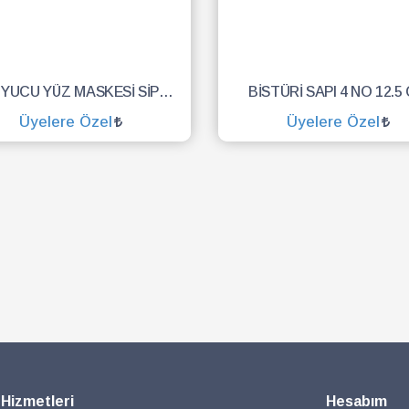
KORUYUCU YÜZ MASKESİ SİPERLİK.YÜZ KALKANI.DENTAL MASKE
BİSTÜRİ SAPI 4 NO 12.5
Üyelere Özel
Üyelere Özel
SEPETE EKLE
SEPETE EKLE
 Hizmetleri
Hesabım