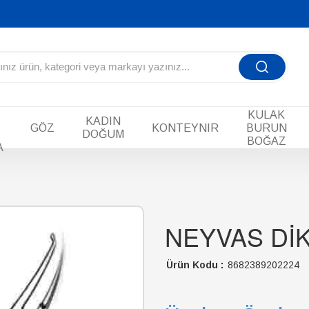
KULAK
KADIN
GÖZ
KONTEYNIR
BURUN
DOĞUM
BOĞAZ
A
NEYVAS Dİ
Ürün Kodu :
8682389202224