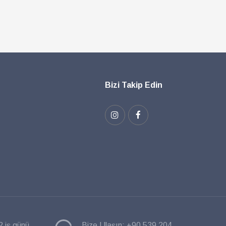
Bizi Takip Edin
2 iş günü
Bize Ulaşın:
+90 539 204