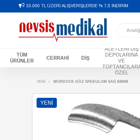
10.000 TL ÜZERİ ALIŞVERİŞLERDE % 7,5 İNDİRİM
DİŞ EL
ALETLERİ DİŞ
TÜM
DEPOLARINA
CERRAHİ
DİŞ
ÜRÜNLER
VE
TOPTANCILAR
ÖZEL
YENİ
MURDOCK GÖZ SPEKULUM SAĞ 68MM
YENI