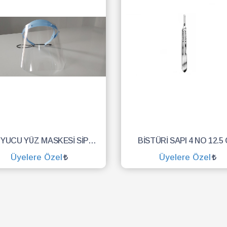
KORUYUCU YÜZ MASKESİ SİPERLİK.YÜZ KALKANI.DENTAL MASKE
BİSTÜRİ SAPI 4 NO 12.5
Üyelere Özel
Üyelere Özel
SEPETE EKLE
SEPETE EKLE