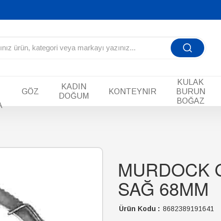
KULAK
KADIN
GÖZ
KONTEYNIR
BURUN
DOĞUM
BOĞAZ
A
MURDOCK 
SAĞ 68MM
Ürün Kodu :
8682389191641