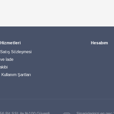
 Hizmetleri
Hesabım
 Satış Sözleşmesi
 ve İade
akibi
ve Kullanım Şartları
56 Bit SSL ile %100 Güvenli
Siparişlerinizi en geç 