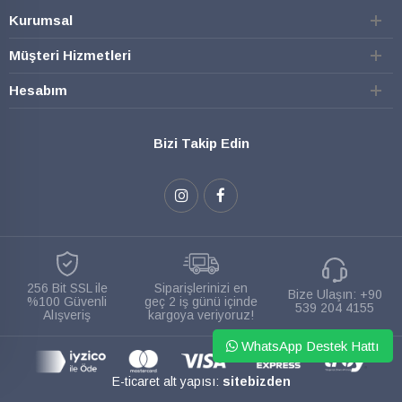
Kurumsal
Müşteri Hizmetleri
Hesabım
Bizi Takip Edin
256 Bit SSL ile
Siparişlerinizi en
Bize Ulaşın:
+90
%100 Güvenli
geç 2 iş günü içinde
539 204 4155
Alışveriş
kargoya veriyoruz!
WhatsApp Destek Hattı
E-ticaret alt yapısı:
sitebizden