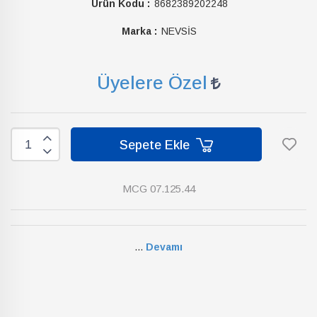
Ürün Kodu :
8682389202248
Marka :
NEVSİS
Üyelere Özel
Sepete Ekle
MCG 07.125.44
...
Devamı