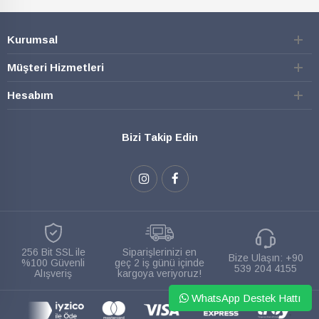
Kurumsal
Müşteri Hizmetleri
Hesabım
Bizi Takip Edin
256 Bit SSL ile
Siparişlerinizi en
Bize Ulaşın:
+90
%100 Güvenli
geç 2 iş günü içinde
539 204 4155
Alışveriş
kargoya veriyoruz!
WhatsApp Destek Hattı