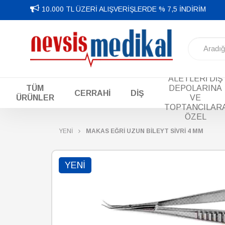
10.000 TL ÜZERİ ALIŞVERİŞLERDE % 7,5 İNDİRİM
DİŞ EL
ALETLERİ DİŞ
TÜM
DEPOLARINA
CERRAHİ
DİŞ
ÜRÜNLER
VE
TOPTANCILAR
ÖZEL
YENİ
MAKAS EĞRİ UZUN BİLEYT SİVRİ 4 MM
YENI