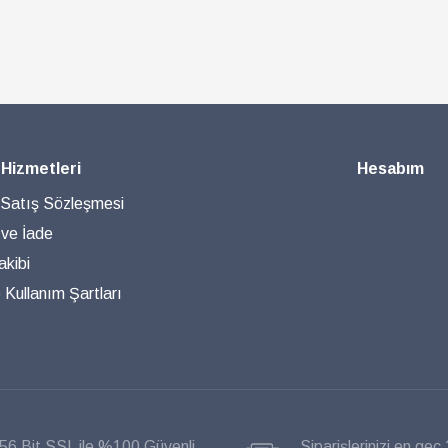
 Hizmetleri
Hesabım
 Satış Sözleşmesi
 ve İade
akibi
ve Kullanım Şartları
56 Bit SSL ile %100 Güvenli
Siparişlerinizi en geç 