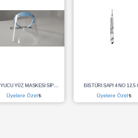
KORUYUCU YÜZ MASKESİ SİPERLİK.YÜZ KALKANI.DENTAL MASKE
BİSTÜRİ SAPI 4 NO 12.5
Üyelere Özel
Üyelere Özel
SEPETE EKLE
SEPETE EKLE