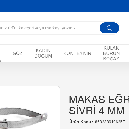
KULAK
KADIN
GÖZ
KONTEYNIR
BURUN
DOĞUM
BOĞAZ
A
MAKAS EĞR
SİVRİ 4 MM
Ürün Kodu :
8682389196257