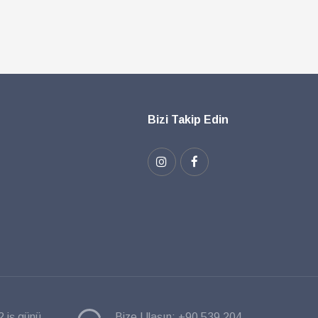
Bizi Takip Edin
2 iş günü
Bize Ulaşın:
+90 539 204