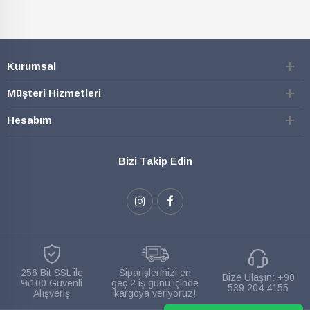
Kurumsal
Müşteri Hizmetleri
Hesabım
Bizi Takip Edin
256 Bit SSL ile
Siparişlerinizi en
Bize Ulaşın:
+90
%100 Güvenli
geç 2 iş günü içinde
539 204 4155
Alışveriş
kargoya veriyoruz!