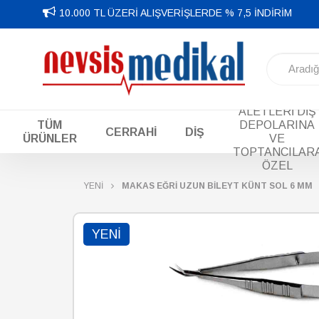
10.000 TL ÜZERİ ALIŞVERİŞLERDE % 7,5 İNDİRİM
DİŞ EL
ALETLERİ DİŞ
TÜM
DEPOLARINA
CERRAHİ
DİŞ
ÜRÜNLER
VE
TOPTANCILAR
ÖZEL
YENİ
MAKAS EĞRİ UZUN BİLEYT KÜNT SOL 6 MM
YENI