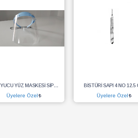
KORUYUCU YÜZ MASKESİ SİPERLİK.YÜZ KALKANI.DENTAL MASKE
BİSTÜRİ SAPI 4 NO 12.5
Üyelere Özel
Üyelere Özel
SEPETE EKLE
SEPETE EKLE