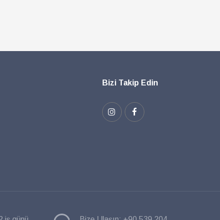
Bizi Takip Edin
2 iş günü
Bize Ulaşın:
+90 539 204