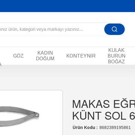
KULAK
KADIN
GÖZ
KONTEYNIR
BURUN
DOĞUM
BOĞAZ
A
MAKAS EĞR
KÜNT SOL 
Ürün Kodu :
8682389195861