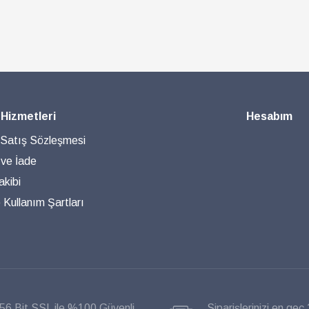
 Hizmetleri
Hesabım
 Satış Sözleşmesi
 ve İade
akibi
ve Kullanım Şartları
56 Bit SSL ile %100 Güvenli
Siparişlerinizi en geç 