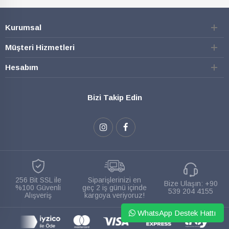
Kurumsal
Müşteri Hizmetleri
Hesabım
Bizi Takip Edin
256 Bit SSL ile
Siparişlerinizi en
Bize Ulaşın:
+90
%100 Güvenli
geç 2 iş günü içinde
539 204 4155
Alışveriş
kargoya veriyoruz!
WhatsApp Destek Hattı