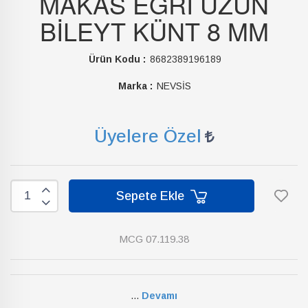
MAKAS EĞRİ UZUN
BİLEYT KÜNT 8 MM
Ürün Kodu :
8682389196189
Marka :
NEVSİS
Üyelere Özel
Sepete Ekle
MCG 07.119.38
...
Devamı