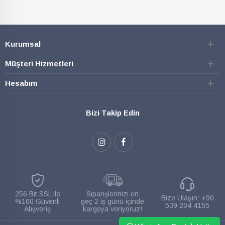
Kurumsal
Müşteri Hizmetleri
Hesabım
Bizi Takip Edin
256 Bit SSL ile
Siparişlerinizi en
Bize Ulaşın:
+90
%100 Güvenli
geç 2 iş günü içinde
539 204 4155
Alışveriş
kargoya veriyoruz!