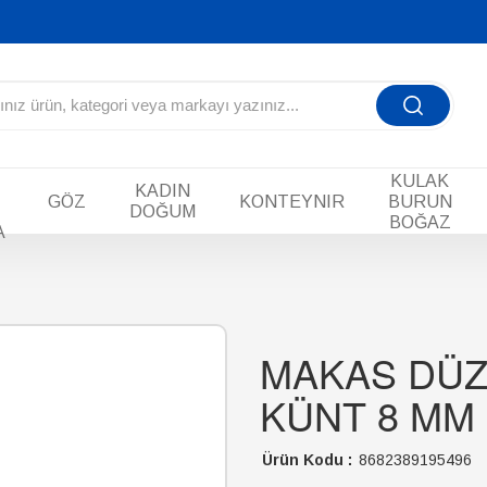
KULAK
KADIN
GÖZ
KONTEYNIR
BURUN
DOĞUM
BOĞAZ
A
MAKAS DÜZ
KÜNT 8 MM
Ürün Kodu :
8682389195496