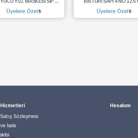
KORUYUCU YÜZ MASKESİ SİPERLİK.YÜZ KALKANI.DENTAL MASKE
BİSTÜRİ SAPI 4 NO 12.5
Üyelere Özel
Üyelere Özel
SEPETE EKLE
SEPETE EKLE
 Hizmetleri
Hesabım
 Satış Sözleşmesi
 ve İade
akibi