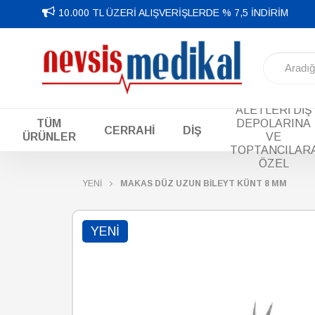
10.000 TL ÜZERİ ALIŞVERİŞLERDE % 7,5 İNDİRİM
DİŞ EL
ALETLERİ DİŞ
TÜM
DEPOLARINA
CERRAHİ
DİŞ
ÜRÜNLER
VE
TOPTANCILAR
ÖZEL
YENİ
MAKAS DÜZ UZUN BİLEYT KÜNT 8 MM
YENI