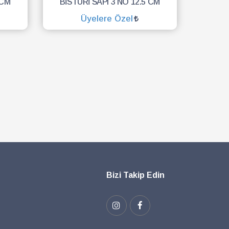
 CM
BİSTÜRİ SAPI 3 NO 12.5 CM
Üyelere Özel
SEPETE EKLE
Bizi Takip Edin