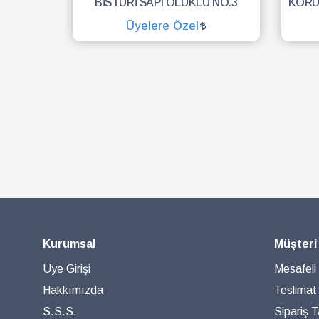
BİSTURİ SAPI OLUKLU NO.3
Üyelere Özel
SEPETE EKLE
Kurumsal
Müşteri
Üye Girişi
Mesafeli
Hakkımızda
Teslimat
S.S.S.
Sipariş T