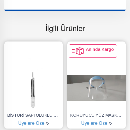
İlgili Ürünler
Anında Kargo
BİSTURİ SAPI OLUKLU NO.3
KORUYUCU YÜZ MASKESİ SİPERLİK.YÜZ KALKANI.DENTAL MASKE
Üyelere Özel
Üyelere Özel