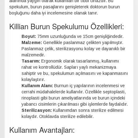
alanında yaygın olarak kullanılan bir tıbbi cihazdır. Bu
spekulum, burun pasajlarını genişleterek doktorun burun
boşluğunu daha iyi incelemesine olanak tanır.
Killian Burun Spekulumu Özellikleri:
Boyut:
75mm uzunluğunda ve 15cm genişliğindedir.
Malzeme:
Genellikle paslanmaz çelikten yapılmıştır.
Paslanmaz çelik, sterilizasyonu kolay ve dayanıklı bir
malzemedir.
Tasarım:
Ergonomik olarak tasarlanmış, kullanımı
rahat ve kontrollüdür. Sapları yaylı mekanizmaya
sahiptir ve bu, spekulumun açılmasını ve kapanmasını
kolaylaştırır.
Kullanım Alanı:
Burnun iç yapılarının incelenmesi ve
cerrahi müdahalelerde kullanılır. Özellikle septoplasti,
rinoplasti gibi burun ameliyatlarında ve burun içindeki
yabancı cisimlerin çıkarılması gibi işlemlerde faydalıdır.
Sterilizasyon:
Kullanımdan sonra sterilize edilmesi
kolaydır. Otoklavda sterilize edilebilir.
Kullanım Avantajları: