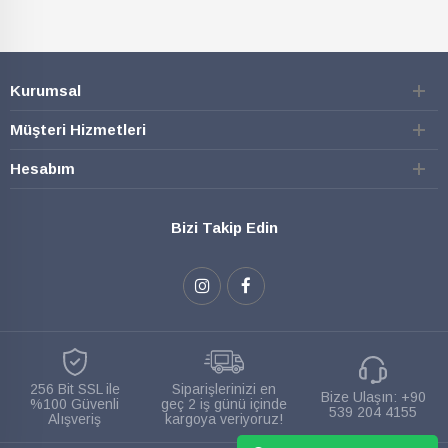
Kurumsal
Müşteri Hizmetleri
Hesabım
Bizi Takip Edin
256 Bit SSL ile
Siparişlerinizi en
Bize Ulaşın:
+90
%100 Güvenli
geç 2 iş günü içinde
539 204 4155
Alışveriş
kargoya veriyoruz!