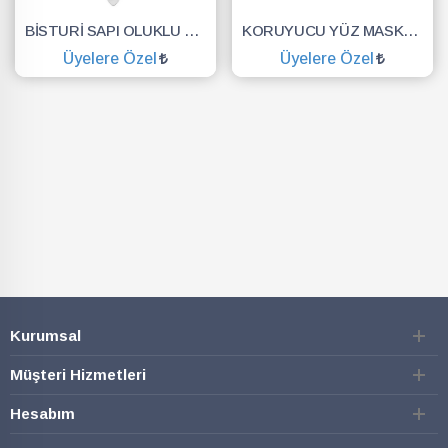
BİSTURİ SAPI OLUKLU NO.3
KORUYUCU YÜZ MASKESİ SİPERLİK.YÜZ KALKANI.DENTAL MASKE
Üyelere Özel
Üyelere Özel
SEPETE EKLE
SEPETE EKLE
Kurumsal
Müşteri Hizmetleri
Hesabım