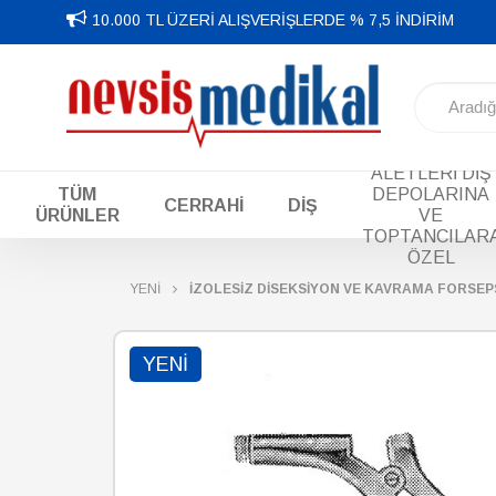
10.000 TL ÜZERİ ALIŞVERİŞLERDE % 7,5 İNDİRİM
DİŞ EL
ALETLERİ DİŞ
TÜM
DEPOLARINA
CERRAHİ
DİŞ
ÜRÜNLER
VE
TOPTANCILAR
ÖZEL
YENİ
İZOLESİZ DİSEKSİYON VE KAVRAMA FORSEP
YENI