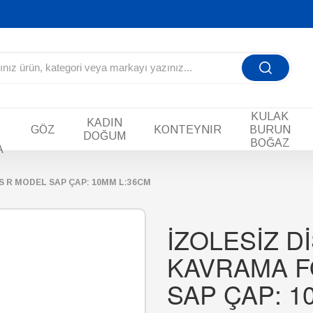
KULAK
KADIN
GÖZ
KONTEYNIR
BURUN
DOĞUM
BOĞAZ
A
S R MODEL SAP ÇAP: 10MM L:36CM
İZOLESİZ D
KAVRAMA F
SAP ÇAP: 1