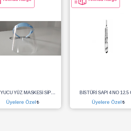
KORUYUCU YÜZ MASKESİ SİPERLİK.YÜZ KALKANI.DENTAL MASKE
BİSTÜRİ SAPI 4 NO 12.5
Üyelere Özel
Üyelere Özel
SEPETE EKLE
SEPETE EKLE