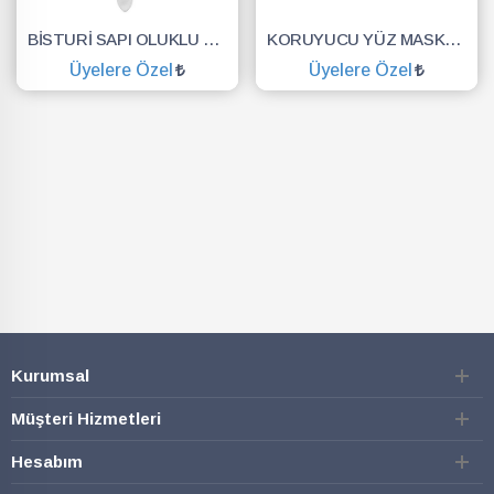
BİSTURİ SAPI OLUKLU NO.3
KORUYUCU YÜZ MASKESİ SİPERLİK.YÜZ KALKANI.DENTAL MASKE
Üyelere Özel
Üyelere Özel
SEPETE EKLE
SEPETE EKLE
Kurumsal
Müşteri Hizmetleri
Hesabım