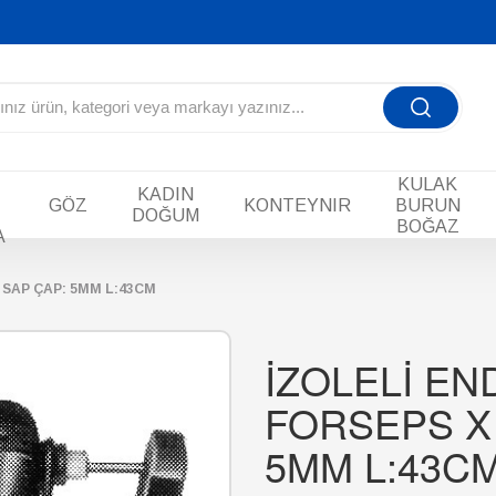
KULAK
KADIN
GÖZ
KONTEYNIR
BURUN
DOĞUM
BOĞAZ
A
SAP ÇAP: 5MM L:43CM
İZOLELİ E
FORSEPS X
5MM L:43C