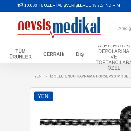
10.000 TL ÜZERİ ALIŞVERİŞLERDE % 7,5 İNDİRİM
DİŞ EL
ALETLERİ DİŞ
TÜM
DEPOLARINA
CERRAHİ
DİŞ
ÜRÜNLER
VE
TOPTANCILAR
ÖZEL
YENİ
İZOLELİ ENDO KAVRAMA FORSEPS X MODEL 
YENI