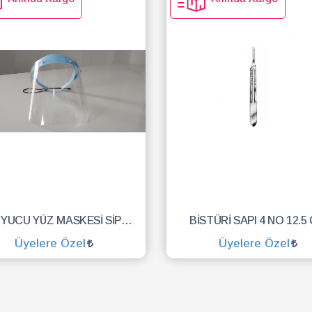
KORUYUCU YÜZ MASKESİ SİPERLİK.YÜZ KALKANI.DENTAL MASKE
BİSTÜRİ SAPI 4 NO 12.5
Üyelere Özel
Üyelere Özel
SEPETE EKLE
SEPETE EKLE