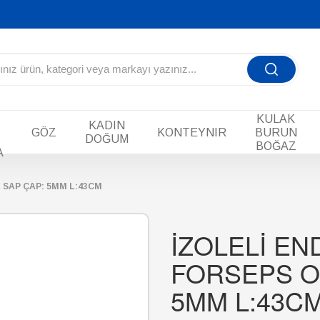
KULAK
KADIN
GÖZ
KONTEYNIR
BURUN
DOĞUM
BOĞAZ
A
 SAP ÇAP: 5MM L:43CM
İZOLELİ E
FORSEPS O
5MM L:43C