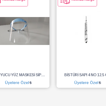
KORUYUCU YÜZ MASKESİ SİPERLİK.YÜZ KALKANI.DENTAL MASKE
BİSTÜRİ SAPI 4 NO 12.5
Üyelere Özel
Üyelere Özel
SEPETE EKLE
SEPETE EKLE