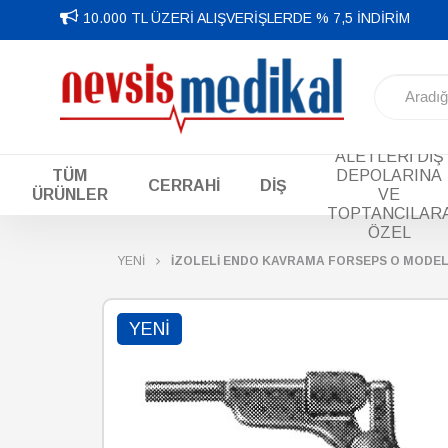
10.000 TL ÜZERİ ALIŞVERİŞLERDE % 7,5 İNDİRİM
DİŞ EL
ALETLERİ DİŞ
TÜM
DEPOLARINA
CERRAHİ
DİŞ
ÜRÜNLER
VE
TOPTANCILAR
ÖZEL
YENİ
İZOLELİ ENDO KAVRAMA FORSEPS O MODEL
YENI