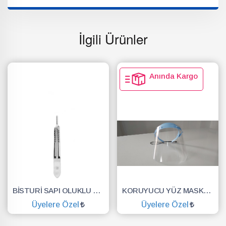
İlgili Ürünler
Anında Kargo
BİSTURİ SAPI OLUKLU NO.3
KORUYUCU YÜZ MASKESİ SİPERLİK.YÜZ KALKANI.DENTAL MASKE
Üyelere Özel
Üyelere Özel