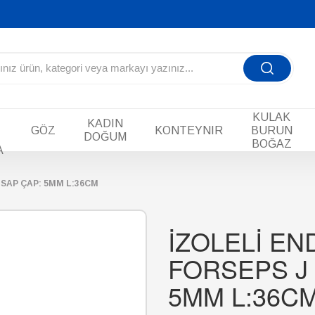
KULAK
KADIN
GÖZ
KONTEYNIR
BURUN
DOĞUM
BOĞAZ
A
SAP ÇAP: 5MM L:36CM
İZOLELİ E
FORSEPS J
5MM L:36C