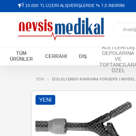
10.000 TL ÜZERİ ALIŞVERİŞLERDE % 7,5 İNDİRİM
DİŞ EL
ALETLERİ DİŞ
TÜM
DEPOLARINA
CERRAHİ
DİŞ
ÜRÜNLER
VE
TOPTANCILAR
ÖZEL
YENİ
İZOLELİ ENDO KAVRAMA FORSEPS J MODEL 
YENI