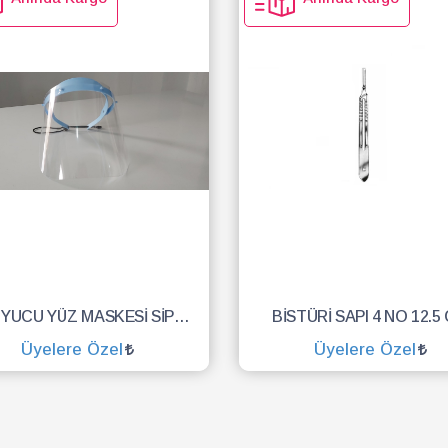
KORUYUCU YÜZ MASKESİ SİPERLİK.YÜZ KALKANI.DENTAL MASKE
BİSTÜRİ SAPI 4 NO 12.5
Üyelere Özel
Üyelere Özel
SEPETE EKLE
SEPETE EKLE