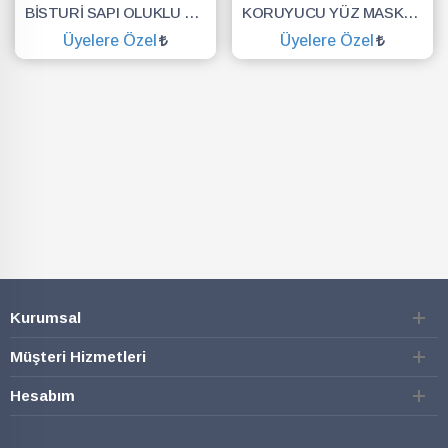
BİSTURİ SAPI OLUKLU NO.3
KORUYUCU YÜZ MASKESİ SİPERLİK.YÜZ KALKANI.DENTAL MASKE
Üyelere Özel
Üyelere Özel
SEPETE EKLE
SEPETE EKLE
Kurumsal
Müşteri Hizmetleri
Hesabım