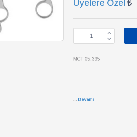
Üyelere Özel
MCF 05.335
...
Devamı