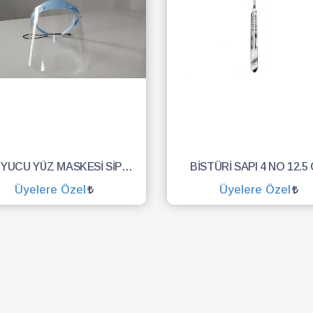
KORUYUCU YÜZ MASKESİ SİPERLİK.YÜZ KALKANI.DENTAL MASKE
BİSTÜRİ SAPI 4 NO 12.5
Üyelere Özel
Üyelere Özel
SEPETE EKLE
SEPETE EKLE