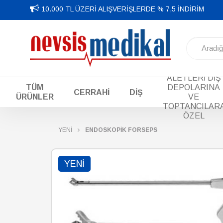
10.000 TL ÜZERİ ALIŞVERİŞLERDE % 7,5 İNDİRİM
DİŞ EL
ALETLERİ DİŞ
TÜM
DEPOLARINA
CERRAHİ
DİŞ
ÜRÜNLER
VE
TOPTANCILAR
ÖZEL
YENİ
ENDOSKOPİK FORSEPS
YENI