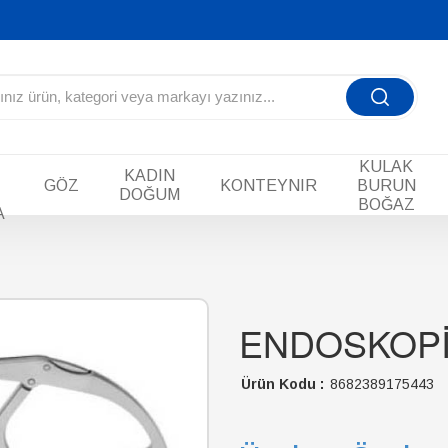
KULAK
KADIN
GÖZ
KONTEYNIR
BURUN
DOĞUM
BOĞAZ
A
ENDOSKOPİ
Ürün Kodu :
8682389175443