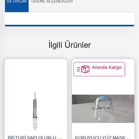
DETAYLAR
ÖDEME SEÇENEKLERI
İlgili Ürünler
Anında Kargo
BİSTURİ SAPI OLUKLU NO.3
KORUYUCU YÜZ MASKESİ SİPERLİK.YÜZ KALKANI.DENTAL MASKE