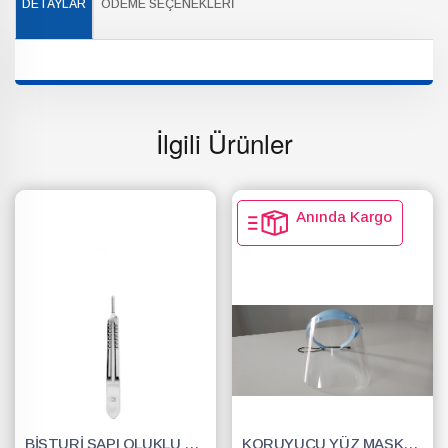
DETAYLAR
ÖDEME SEÇENEKLERI
İlgili Ürünler
Anında Kargo
BİSTURİ SAPI OLUKLU NO.3
KORUYUCU YÜZ MASKESİ SİPERLİK.YÜZ KALKANI.DENTAL MASKE