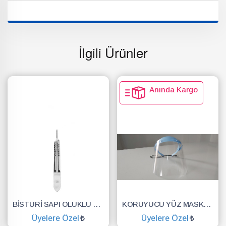
İlgili Ürünler
Anında Kargo
BİSTURİ SAPI OLUKLU NO.3
KORUYUCU YÜZ MASKESİ SİPERLİK.YÜZ KALKANI.DENTAL MASKE
Üyelere Özel
Üyelere Özel