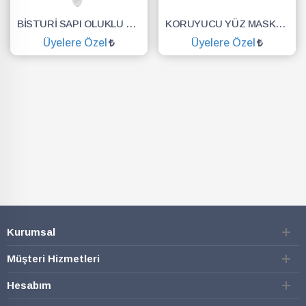
BİSTURİ SAPI OLUKLU NO.3
KORUYUCU YÜZ MASKESİ SİPERLİK.YÜZ KALKANI.DENTAL MASKE
Üyelere Özel
Üyelere Özel
SEPETE EKLE
SEPETE EKLE
Kurumsal
Müşteri Hizmetleri
Hesabım