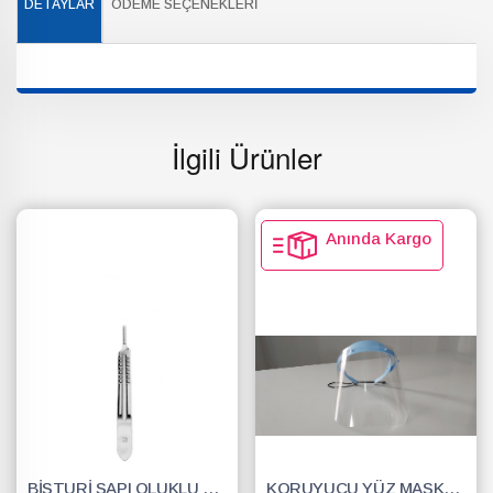
DETAYLAR
ÖDEME SEÇENEKLERI
İlgili Ürünler
Anında Kargo
BİSTURİ SAPI OLUKLU NO.3
KORUYUCU YÜZ MASKESİ SİPERLİK.YÜZ KALKANI.DENTAL MASKE