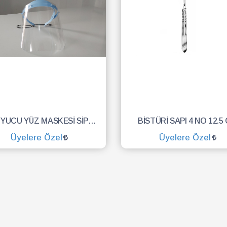
KORUYUCU YÜZ MASKESİ SİPERLİK.YÜZ KALKANI.DENTAL MASKE
BİSTÜRİ SAPI 4 NO 12.5
Üyelere Özel
Üyelere Özel
SEPETE EKLE
SEPETE EKLE