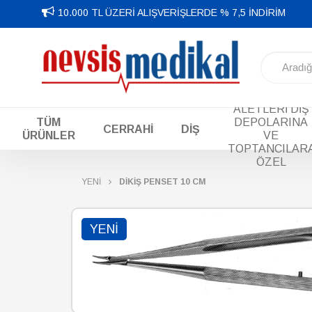
10.000 TL ÜZERİ ALIŞVERİŞLERDE % 7,5 İNDİRİM
DİŞ EL
ALETLERİ DİŞ
TÜM
DEPOLARINA
CERRAHİ
DİŞ
ÜRÜNLER
VE
TOPTANCILAR
ÖZEL
YENİ
DİKİŞ PENSET 10 CM
YENI