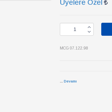
Üyelere Özel
MCG 07.122.98
...
Devamı