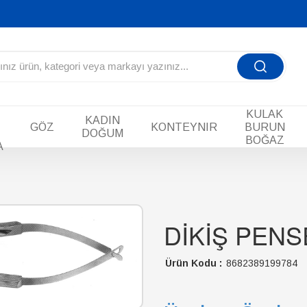
KULAK
KADIN
GÖZ
KONTEYNIR
BURUN
DOĞUM
BOĞAZ
A
DİKİŞ PENS
Ürün Kodu :
8682389199784