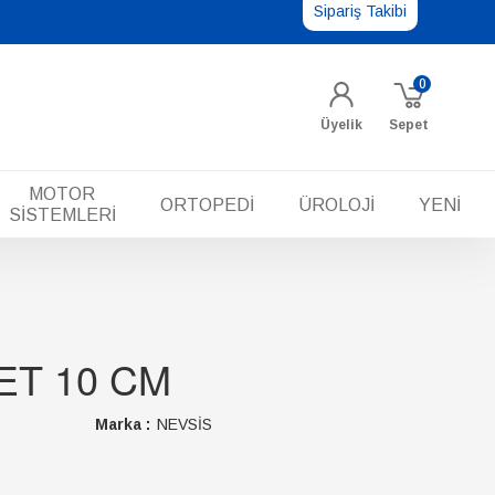
Sipariş Takibi
0
Üyelik
Sepet
MOTOR
ORTOPEDİ
ÜROLOJİ
YENİ
SİSTEMLERİ
ET 10 CM
Marka :
NEVSİS