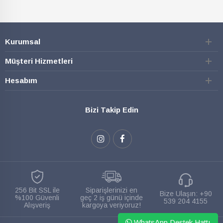
Kurumsal
Müşteri Hizmetleri
Hesabım
Bizi Takip Edin
256 Bit SSL ile
Siparişlerinizi en
Bize Ulaşın:
+90
%100 Güvenli
geç 2 iş günü içinde
539 204 4155
Alışveriş
kargoya veriyoruz!
WhatsApp Destek Hattı