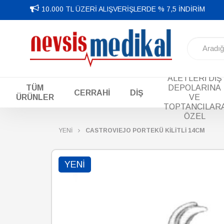
10.000 TL ÜZERİ ALIŞVERİŞLERDE % 7,5 İNDİRİM
DİŞ EL
ALETLERİ DİŞ
TÜM
DEPOLARINA
CERRAHİ
DİŞ
ÜRÜNLER
VE
TOPTANCILAR
ÖZEL
YENİ
CASTROVIEJO PORTEKÜ KİLİTLİ 14CM
YENI