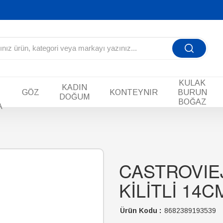
KULAK
KADIN
GÖZ
KONTEYNIR
BURUN
DOĞUM
BOĞAZ
A
CASTROVIE
KİLİTLİ 14C
Ürün Kodu :
8682389193539