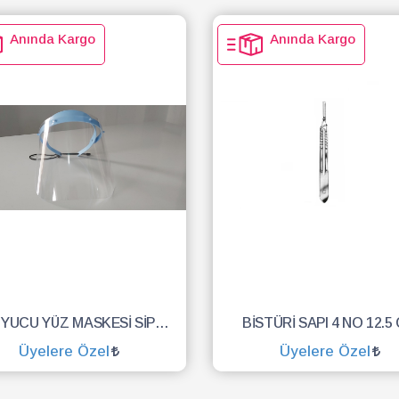
Anında Kargo
Anında Kargo
KORUYUCU YÜZ MASKESİ SİPERLİK.YÜZ KALKANI.DENTAL MASKE
BİSTÜRİ SAPI 4 NO 12.5
Üyelere Özel
Üyelere Özel
SEPETE EKLE
SEPETE EKLE