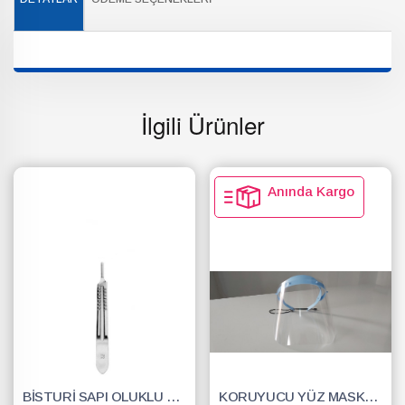
İlgili Ürünler
Anında Kargo
BİSTURİ SAPI OLUKLU NO.3
KORUYUCU YÜZ MASKESİ SİPERLİK.YÜZ KALKANI.DENTAL MASKE