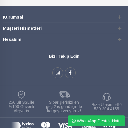
Kurumsal
Müşteri Hizmetleri
Hesabım
Bizi Takip Edin
256 Bit SSL ile
Siparişlerinizi en
Bize Ulaşın:
+90
%100 Güvenli
geç 2 iş günü içinde
539 204 4155
Alışveriş
kargoya veriyoruz!
WhatsApp Destek Hattı