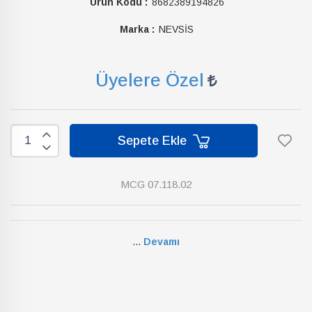
Ürün Kodu :
8682389194826
Marka :
NEVSİS
Üyelere Özel
Sepete Ekle
MCG 07.118.02
...
Devamı