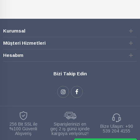
Kurumsal
Müşteri Hizmetleri
Hesabım
Bizi Takip Edin
256 Bit SSL ile
Siparişlerinizi en
Bize Ulaşın:
+90
%100 Güvenli
geç 2 iş günü içinde
539 204 4155
Alışveriş
kargoya veriyoruz!