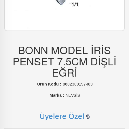
BONN MODEL İRİS
PENSET 7.5CM DİŞLİ
EĞRİ
Ürün Kodu :
8682389197483
Marka :
NEVSİS
Üyelere Özel