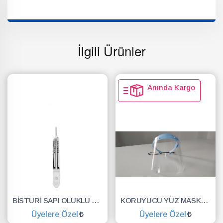
İlgili Ürünler
Anında Kargo
BİSTURİ SAPI OLUKLU NO.3
KORUYUCU YÜZ MASKESİ SİPERLİK.YÜZ KALKANI.DENTAL MASKE
Üyelere Özel
Üyelere Özel