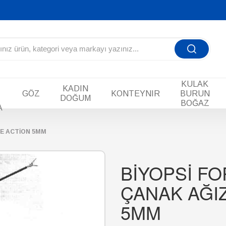
KULAK
KADIN
GÖZ
KONTEYNIR
BURUN
DOĞUM
BOĞAZ
A
LE ACTİON 5MM
BİYOPSİ FO
ÇANAK AĞIZ
5MM