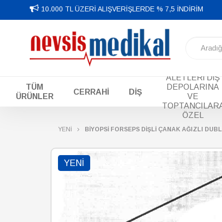
10.000 TL ÜZERİ ALIŞVERİŞLERDE % 7,5 İNDİRİM
DİŞ EL
ALETLERİ DİŞ
TÜM
DEPOLARINA
CERRAHİ
DİŞ
ÜRÜNLER
VE
TOPTANCILAR
ÖZEL
YENİ
BİYOPSİ FORSEPS DİŞLİ ÇANAK AĞIZLI DUB
YENI