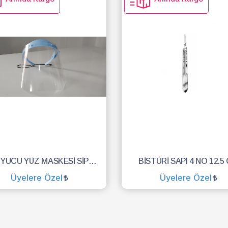
KORUYUCU YÜZ MASKESİ SİPERLİK.YÜZ KALKANI.DENTAL MASKE
BİSTÜRİ SAPI 4 NO 12.5
Üyelere Özel
Üyelere Özel
SEPETE EKLE
SEPETE EKLE