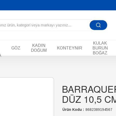
KULAK
KADIN
GÖZ
KONTEYNIR
BURUN
DOĞUM
BOĞAZ
A
BARRAQUER
DÜZ 10,5 C
Ürün Kodu :
8682389194567