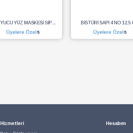
KORUYUCU YÜZ MASKESİ SİPERLİK.YÜZ KALKANI.DENTAL MASKE
BİSTÜRİ SAPI 4 NO 12.5
Üyelere Özel
Üyelere Özel
SEPETE EKLE
SEPETE EKLE
 Hizmetleri
Hesabım