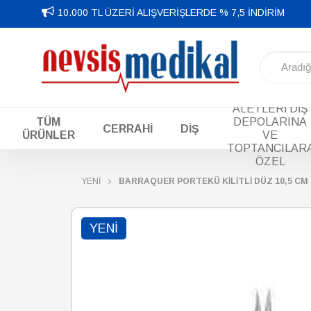
10.000 TL ÜZERİ ALIŞVERİŞLERDE % 7,5 İNDİRİM
DİŞ EL
ALETLERİ DİŞ
TÜM
DEPOLARINA
CERRAHİ
DİŞ
ÜRÜNLER
VE
TOPTANCILAR
ÖZEL
YENİ
BARRAQUER PORTEKÜ KİLİTLİ DÜZ 10,5 CM
YENI