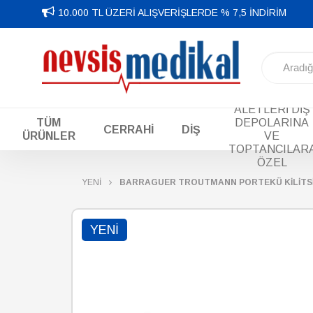
10.000 TL ÜZERİ ALIŞVERİŞLERDE % 7,5 İNDİRİM
DİŞ EL
ALETLERİ DİŞ
TÜM
DEPOLARINA
CERRAHİ
DİŞ
ÜRÜNLER
VE
TOPTANCILAR
ÖZEL
YENİ
BARRAGUER TROUTMANN PORTEKÜ KİLİTSİ
YENI