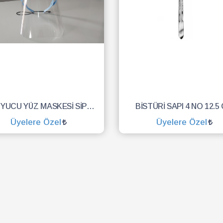
KORUYUCU YÜZ MASKESİ SİPERLİK.YÜZ KALKANI.DENTAL MASKE
BİSTÜRİ SAPI 4 NO 12.5
Üyelere Özel
Üyelere Özel
SEPETE EKLE
SEPETE EKLE