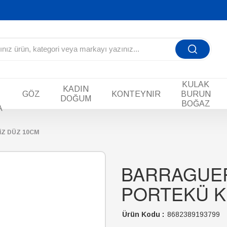
KULAK
KADIN
GÖZ
KONTEYNIR
BURUN
DOĞUM
BOĞAZ
A
Z DÜZ 10CM
BARRAGUE
PORTEKÜ Kİ
Ürün Kodu :
8682389193799