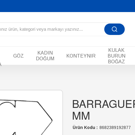
KULAK
KADIN
GÖZ
KONTEYNIR
BURUN
DOĞUM
BOĞAZ
A
BARRAGUER
MM
Ürün Kodu :
8682389192877