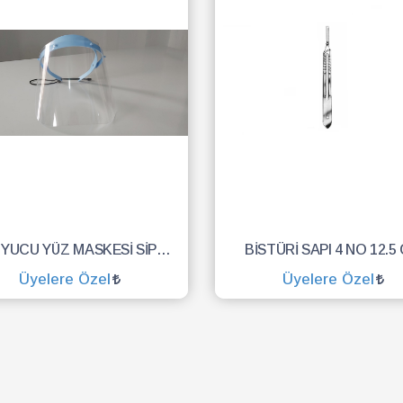
KORUYUCU YÜZ MASKESİ SİPERLİK.YÜZ KALKANI.DENTAL MASKE
BİSTÜRİ SAPI 4 NO 12.5
Üyelere Özel
Üyelere Özel
SEPETE EKLE
SEPETE EKLE