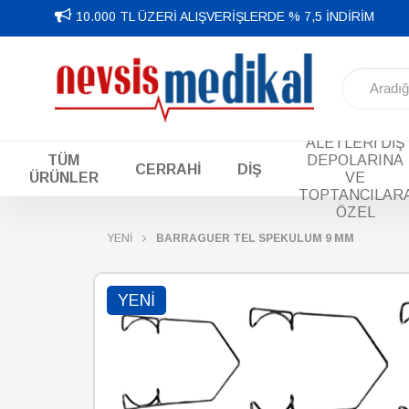
10.000 TL ÜZERİ ALIŞVERİŞLERDE % 7,5 İNDİRİM
DİŞ EL
ALETLERİ DİŞ
TÜM
DEPOLARINA
CERRAHİ
DİŞ
ÜRÜNLER
VE
TOPTANCILAR
ÖZEL
YENİ
BARRAGUER TEL SPEKULUM 9 MM
YENI