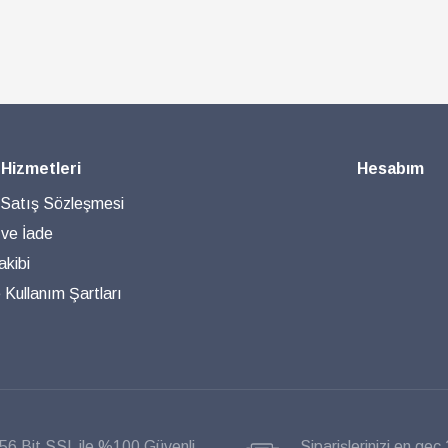
 Hizmetleri
Hesabım
 Satış Sözleşmesi
 ve İade
akibi
ve Kullanım Şartları
56 Bit SSL ile %100 Güvenli
Siparişlerinizi en geç 