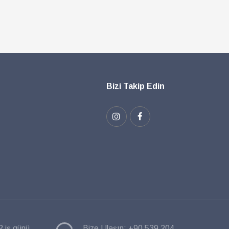
Bizi Takip Edin
2 iş günü
Bize Ulaşın:
+90 539 204